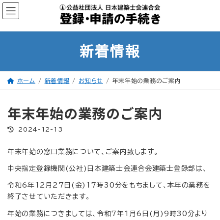
コ
ナ
ン
ビ
テ
ゲ
ン
ー
ツ
シ
へ
ョ
ス
ン
新着情報
キ
に
ッ
移
プ
動
ホーム
新着情報
お知らせ
年末年始の業務のご案内
年末年始の業務のご案内
最
2024-12-13
終
更
新
年末年始の窓口業務について、ご案内致します。
日
時
:
中央指定登録機関(公社)日本建築士会連合会建築士登録部は、
令和6年12月27日(金)17時30分をもちまして、本年の業務を
終了させていただきます。
年始の業務につきましては、令和7年1月6日(月)9時30分より