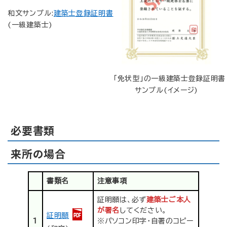
和文サンプル:
建築士登録証明書
(一級建築士)
「免状型」の一級建築士登録証明書
サンプル(イメージ)
必要書類
来所の場合
書類名
注意事項
証明願は、必ず
建築士ご本人
が署名
してください。
証明願
1
※パソコン印字・自署のコピー