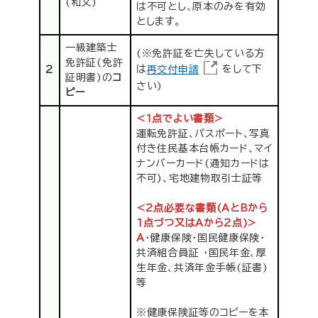
(和文)
は不可とし、原本のみを有効
とします。
一級建築士
(※免許証を亡失している方
免許証(免許
は
再交付申請
をして下
2
証明書)の
コ
さい)
ピー
<1点でよい書類>
運転免許証、パスポート、写真
付き住民基本台帳カード、マイ
ナンバーカード(通知カードは
不可)、宅地建物取引士証等
<2点必要な書類(AとBから
1点づつ又はAから2点)>
A
・健康保険・国民健康保険・
共済組合員証 ・国民年金、厚
生年金、共済年金手帳(証書)
等
※健康保険証等のコピーを本