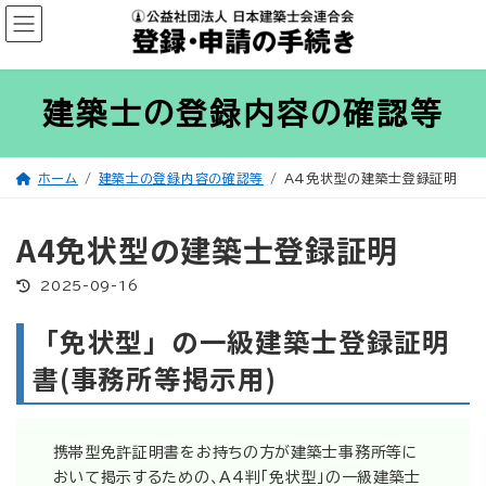
コ
ナ
ン
ビ
テ
ゲ
ン
ー
ツ
シ
へ
ョ
ス
ン
建築士の登録内容の確認等
キ
に
ッ
移
プ
動
ホーム
建築士の登録内容の確認等
A4免状型の建築士登録証明
A4免状型の建築士登録証明
最
2025-09-16
終
更
新
「免状型」の一級建築士登録証明
日
時
:
書(事務所等掲示用)
携帯型免許証明書をお持ちの方が建築士事務所等に
おいて掲示するための、A4判「免状型」の一級建築士