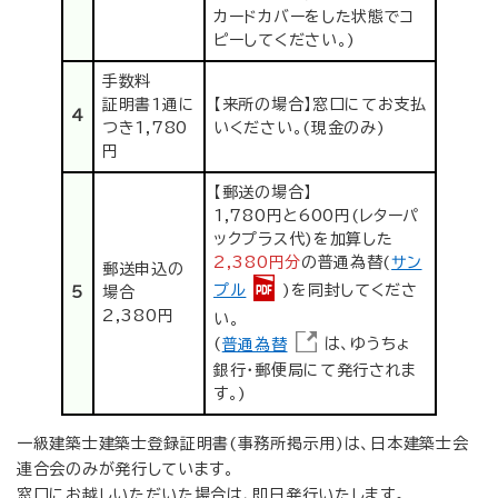
カードカバーをした状態でコ
ピーしてください。)
手数料
証明書1通に
【来所の場合】窓口にてお支払
4
つき1,780
いください。(現金のみ)
円
【郵送の場合】
1,780円と600円(レターパ
ックプラス代)を加算した
2,380円分
の普通為替(
サン
郵送申込の
プル
)を同封してくださ
5
場合
2,380円
い。
(
普通為替
は、ゆうちょ
銀行・郵便局にて発行されま
す。)
一級建築士建築士登録証明書(事務所掲示用)は、日本建築士会
連合会のみが発行しています。
窓口にお越しいただいた場合は、即日発行いたします。