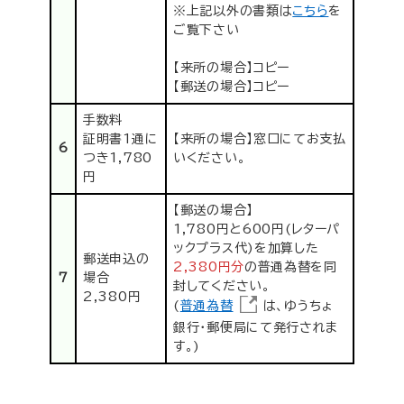
※上記以外の書類は
こちら
を
ご覧下さい
【来所の場合】コピー
【郵送の場合】コピー
手数料
証明書1通に
【来所の場合】窓口にてお支払
6
つき1,780
いください。
円
【郵送の場合】
1,780円と600円(レターパ
ックプラス代)を加算した
郵送申込の
2,380円分
の普通為替を同
7
場合
封してください。
2,380円
(
普通為替
は、ゆうちょ
銀行・郵便局にて発行されま
す。)