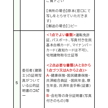
ご覧下さい
【来所の場合】原本(窓口にて
写しをとらせていただきま
す)
【郵送の場合】コピー
<1点でよい書類>
運転免許
証、パスポート、写真付き住民
基本台帳カード、マイナンバー
カード(通知カードは不可)、
宅地建物取引士証等
<2点必要な書類(AとBから
委任者(建築
1点づつ又はAから2点)>
士)の証明写
A
・健康保険・国民健康保険・
真がついて
共済組合員証 ・国民年金、厚
5
いる公的証
生年金、共済年金手帳(証書)
明書の
コピ
等
ー
B
・会社等の身分証明書(写真
付きのもの)等