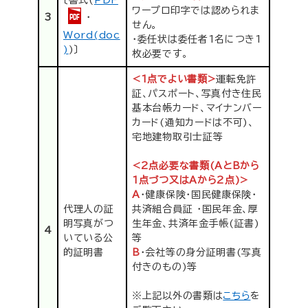
ワープロ印字では認められま
・
3
せん。
Word(doc
・委任状は委任者1名につき1
)
)〕
枚必要です。
<1点でよい書類>
運転免許
証、パスポート、写真付き住民
基本台帳カード、マイナンバー
カード(通知カードは不可)、
宅地建物取引士証等
<2点必要な書類(AとBから
1点づつ又はAから2点)>
A
・健康保険・国民健康保険・
代理人の証
共済組合員証 ・国民年金、厚
明写真がつ
生年金、共済年金手帳(証書)
4
いている公
等
的証明書
B
・会社等の身分証明書(写真
付きのもの)等
※上記以外の書類は
こちら
を