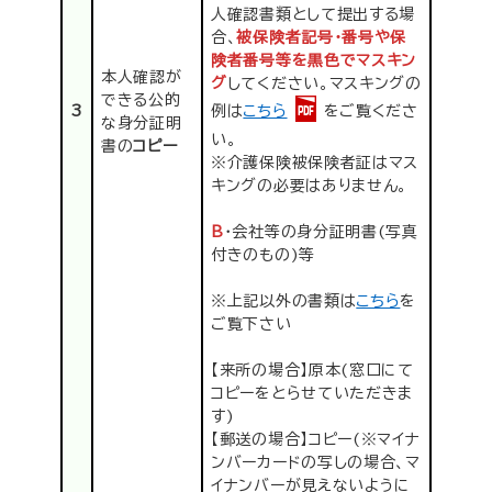
人確認書類として提出する場
合、
被保険者記号・番号や保
険者番号等を黒色でマスキン
本人確認が
グ
してください。マスキングの
できる公的
例は
こちら
をご覧くださ
3
な身分証明
い。
書の
コピー
※介護保険被保険者証はマス
キングの必要はありません。
B
・会社等の身分証明書(写真
付きのもの)等
※上記以外の書類は
こちら
を
ご覧下さい
【来所の場合】原本(窓口にて
コピーをとらせていただきま
す)
【郵送の場合】コピー(※マイナ
ンバーカードの写しの場合、マ
イナンバーが見えないように