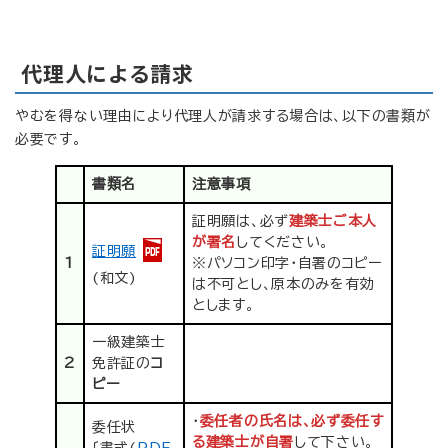
代理人による請求
やむを得ない理由により代理人が請求する場合は、以下の書類が
必要です。
書類名
注意事項
証明願は、必ず
建築士ご本人
が署名
してください。
証明願
1
※パソコン印字・自署のコピー
(和文)
は不可とし、原本のみを有効
とします。
一級建築士
2
免許証の
コ
ピー
・
委任者の氏名は、必ず委任す
委任状
る建築士が自署
して下さい。
〔書式(
PDF