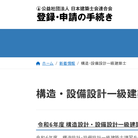
コ
ナ
ン
ビ
テ
ゲ
ン
ー
ツ
シ
へ
ョ
ス
ン
キ
に
ッ
移
プ
動
ホーム
新着情報
構造・設備設計一級建築士
構造・設備設計一級建
令和6年度 構造設計・設備設計一級
令和6年度 構造設計・設備設計一級建築士講習を