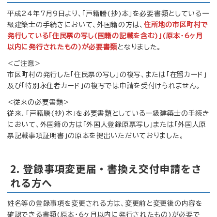
平成24年7月9日より、「戸籍謄(抄)本」を必要書類としている一
級建築士の手続きにおいて、外国籍の方は、
住所地の市区町村で
発行している「住民票の写し(国籍の記載を含む)」(原本・6ヶ月
以内に発行されたもの)が必要書類
となりました。
<ご注意>
市区町村の発行した「住民票の写し」の複写、または「在留カード」
及び「特別永住者カード」の複写では申請を受付けられません。
<従来の必要書類>
従来、「戸籍謄(抄)本」を必要書類としている一級建築士の手続き
において、外国籍の方は「外国人登録原票写し」または「外国人原
票記載事項証明書」の原本を提出いただいておりました。
2. 登録事項変更届・書換え交付申請をさ
れる方へ
姓名等の登録事項を変更される方は、変更前と変更後の内容を
確認できる書類(原本・6ヶ月以内に発行されたもの)が必要で