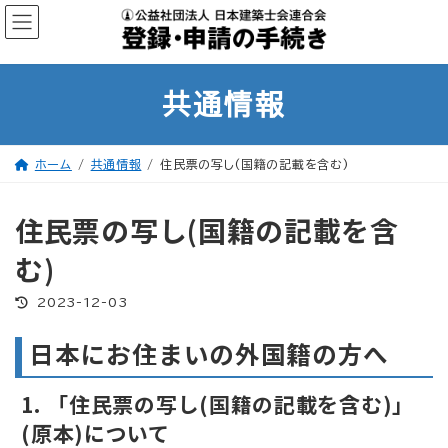
コ
ナ
ン
ビ
テ
ゲ
ン
ー
ツ
シ
へ
ョ
ス
ン
共通情報
キ
に
ッ
移
プ
動
ホーム
共通情報
住民票の写し(国籍の記載を含む)
住民票の写し(国籍の記載を含
む)
最
2023-12-03
終
更
新
日本にお住まいの外国籍の方へ
日
時
:
1. 「住民票の写し(国籍の記載を含む)」
(原本)について