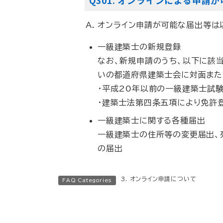
Q301. オンラインによる申
時
:
A. オンライン申請が可能な届出等は
一級建築士の新規登録
なお、新規申請のうち、以下に該
いの都道府県建築士会に対面また
・平成20年以前の一級建築士試
・建築士法第四条五項により免許
一級建築士に関する各種届出
一級建築士の住所等の変更届出、
の届出
3. オンライン申請について
FAQ Categories