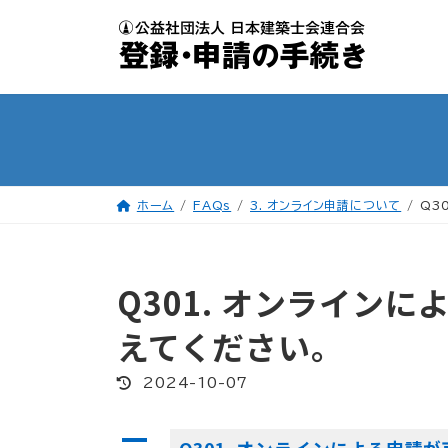
コ
ナ
ン
ビ
テ
ゲ
ン
ー
ツ
シ
へ
ョ
ス
ン
キ
に
ッ
移
プ
動
ホーム
FAQs
3. オンライン申請について
Q3
Q301. オンライン
えてください。
最
2024-10-07
終
更
新
A
日