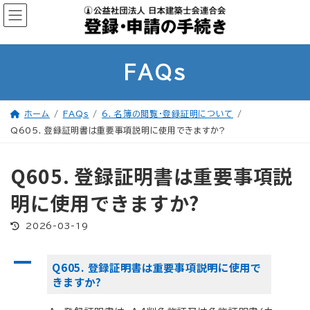
コ
ナ
ン
ビ
テ
ゲ
ン
ー
ツ
シ
へ
ョ
ス
ン
FAQs
キ
に
ッ
移
プ
動
ホーム
FAQs
6. 名簿の閲覧・登録証明について
Q605. 登録証明書は重要事項説明に使用できますか?
Q605. 登録証明書は重要事項説
明に使用できますか?
最
2026-03-19
終
更
新
A
日
Q605. 登録証明書は重要事項説明に使用で
時
:
きますか?