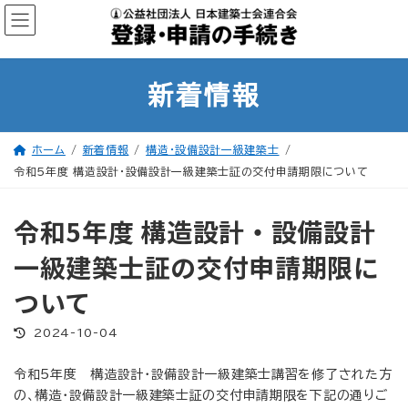
コ
ナ
ン
ビ
テ
ゲ
ン
ー
ツ
シ
へ
ョ
ス
ン
新着情報
キ
に
ッ
移
プ
動
ホーム
新着情報
構造・設備設計一級建築士
令和5年度 構造設計・設備設計一級建築士証の交付申請期限について
令和5年度 構造設計・設備設計
一級建築士証の交付申請期限に
ついて
最
2024-10-04
終
更
新
令和5年度 構造設計・設備設計一級建築士講習を修了された方
日
時
の、構造・設備設計一級建築士証の交付申請期限を下記の通りご
: