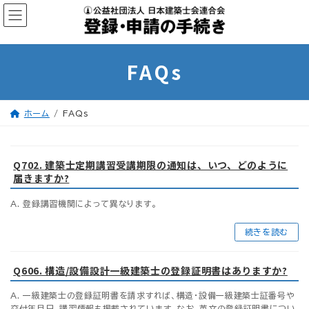
コ
ナ
ン
ビ
テ
ゲ
ン
ー
ツ
シ
へ
ョ
ス
ン
FAQs
キ
に
ッ
移
プ
動
ホーム
FAQs
Q702. 建築士定期講習受講期限の通知は、いつ、どのように
届きますか?
A. 登録講習機関によって異なります。
続きを読む
Q606. 構造/設備設計一級建築士の登録証明書はありますか?
A. 一級建築士の登録証明書を請求すれば、構造・設備一級建築士証番号や
交付年月日、講習情報も掲載されています。なお、英文の登録証明書につい