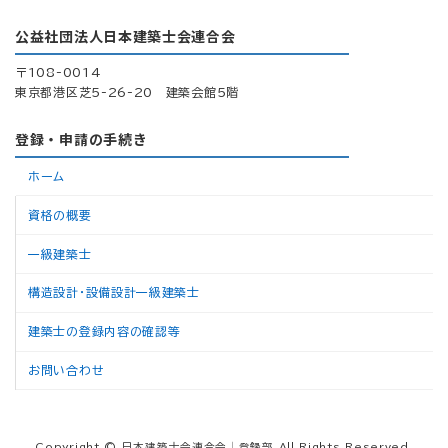
ペ
ジ
ジ
ジ
ジ
ー
公益社団法人日本建築士会連合会
ジ
〒108-0014
東京都港区芝5-26-20 建築会館5階
送
り
登録・申請の手続き
ホーム
資格の概要
一級建築士
構造設計・設備設計一級建築士
建築士の登録内容の確認等
お問い合わせ
Copyright © 日本建築士会連合会│登録部 All Rights Reserved.