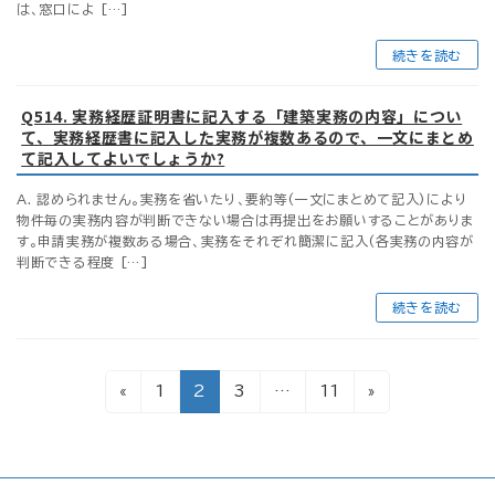
は、窓口によ […]
続きを読む
Q514. 実務経歴証明書に記入する「建築実務の内容」につい
て、実務経歴書に記入した実務が複数あるので、一文にまとめ
て記入してよいでしょうか?
A. 認められません。実務を省いたり、要約等(一文にまとめて記入)により
物件毎の実務内容が判断できない場合は再提出をお願いすることがありま
す。申請実務が複数ある場合、実務をそれぞれ簡潔に記入(各実務の内容が
判断できる程度 […]
続きを読む
投
固
固
固
固
«
1
2
3
…
11
»
稿
定
定
定
定
ペ
ペ
ペ
ペ
の
ー
ー
ー
ー