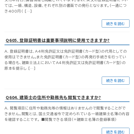
ては、一級、構造、設備、それぞれ別の書面での発行となります。(一通につ
き400円( […]
続きを読む
Q605. 登録証明書は重要事項説明に使用できますか?
A. 登録証明書は、A4判免許証又は免許証明書(カード型)の代用としての
使用はできません。また免許証明書(カード型)の再発行手続きを行ってい
る場合も、建築士法上においてA4判免許証又は免許証明書(カード型)の
原本を提示し […]
続きを読む
Q604. 建築士の住所や勤務先も閲覧できますか?
A. 閲覧項目に住所や勤務先等の情報はありませんので閲覧することがで
きません。閲覧とは、国土交通省令で定められている一級建築士名簿の内容
を確認することです。 ■閲覧できる項目(=建築士名簿の登録事項)
続きを読む