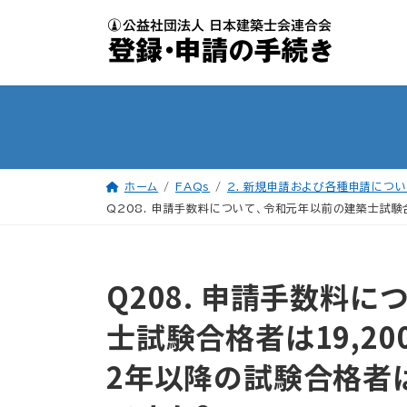
コ
ナ
ン
ビ
テ
ゲ
ン
ー
ツ
シ
へ
ョ
ス
ン
キ
に
ッ
移
プ
動
ホーム
FAQs
2. 新規申請および各種申請につ
Q208. 申請手数料について、令和元年以前の建築士試験
Q208. 申請手数料
士試験合格者は19,2
2年以降の試験合格者は