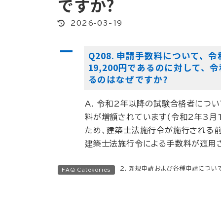
ですか?
最
2026-03-19
終
更
新
A
日
Q208. 申請手数料について
時
:
19,200円であるのに対して、令
るのはなぜですか?
A. 令和2年以降の試験合格者につ
料が増額されています(令和2年3月
ため、建築士法施行令が施行される
建築士法施行令による手数料が適用さ
2. 新規申請および各種申請につい
FAQ Categories