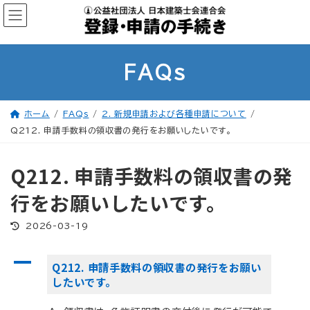
コ
ナ
ン
ビ
テ
ゲ
ン
ー
ツ
シ
へ
ョ
ス
ン
FAQs
キ
に
ッ
移
プ
動
ホーム
FAQs
2. 新規申請および各種申請について
Q212. 申請手数料の領収書の発行をお願いしたいです。
Q212. 申請手数料の領収書の発
行をお願いしたいです。
最
2026-03-19
終
更
新
A
日
Q212. 申請手数料の領収書の発行をお願い
時
:
したいです。